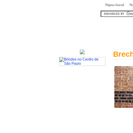
|
Página Inicial
No
encontr
Brech