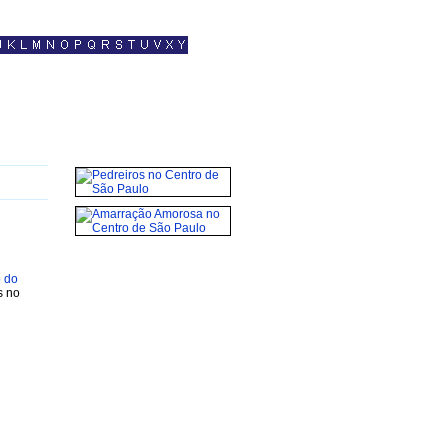
o do
s no