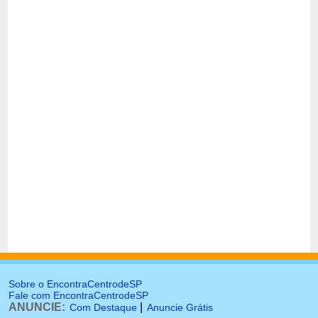
Sobre o EncontraCentrodeSP
Fale com EncontraCentrodeSP
ANUNCIE:
|
Com Destaque
Anuncie Grátis