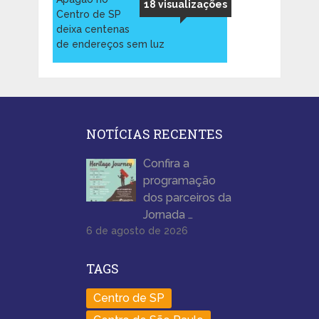
18 visualizações
Centro de SP
deixa centenas
de endereços sem luz
NOTÍCIAS RECENTES
Confira a
programação
dos parceiros da
Jornada …
6 de agosto de 2026
TAGS
Centro de SP