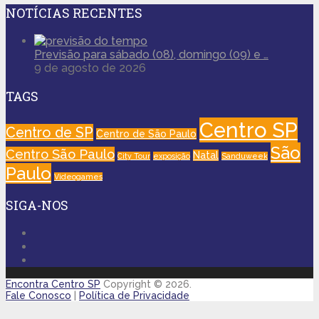
NOTÍCIAS RECENTES
Previsão para sábado (08), domingo (09) e …
9 de agosto de 2026
TAGS
Centro SP
Centro de SP
Centro de São Paulo
São
Centro São Paulo
Natal
City Tour
exposição
Sanduweek
Paulo
Videogames
SIGA-NOS
Encontra Centro SP
Copyright © 2026.
Fale Conosco
|
Política de Privacidade