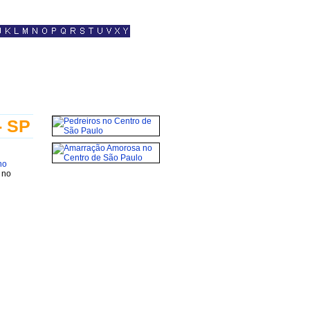
- SP
no
 no