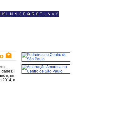
o 🏥
ente,
lidades),
mes e, em
m 2014, a