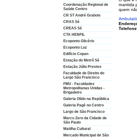
mantida p
Coordenação Regional de
Saúde Centro
quem não
CR ST André Grabois
Ambulató
CRAS Sé
Endereç
CREAS Sé
Telefone
CTA HENFIL
Ecoponto Glicério
Ecoponto Luz
Edifício Copan
Estação do Metrô Sé
Estação Júlio Prestes
Faculdade de Direito do
Largo São Francisco
FMU - Faculdades
Metropolitanas Unidas -
Brigadeiro
Galeria Olido na República
Galeria Pagé no Centro
Largo de São Francisco
Marco Zero da Cidade de
São Paulo
Matilha Cultural
Mercado Municipal de São