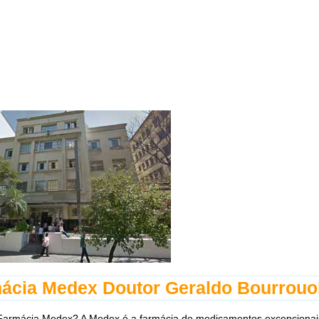
ácia Medex Doutor Geraldo Bourrouo
Farmácia Medex? A Medex é a farmácia de medicamentos excepcionai