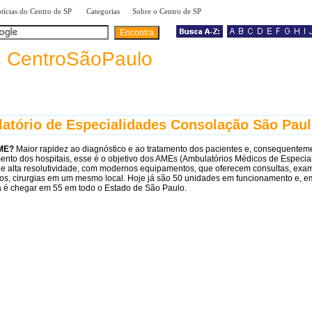
|
|
|
tícias do Centro de SP
Categorias
Sobre o Centro de SP
a
CentroSãoPaulo
atório de Especialidades Consolação São Paul
ME?
Maior rapidez ao diagnóstico e ao tratamento dos pacientes e, consequentem
nto dos hospitais, esse é o objetivo dos AMEs (Ambulatórios Médicos de Especia
e alta resolutividade, com modernos equipamentos, que oferecem consultas, exa
os, cirurgias em um mesmo local. Hoje já são 50 unidades em funcionamento e, e
a é chegar em 55 em todo o Estado de São Paulo.