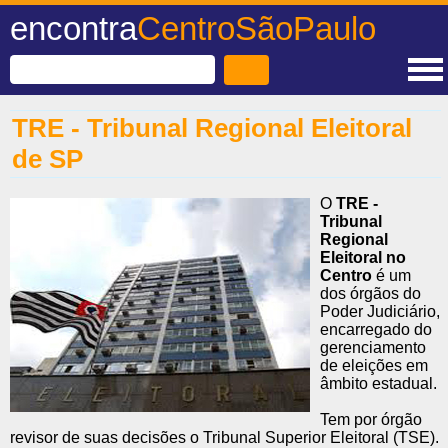
encontra
CentroSãoPaulo
TRE - Tribunal Regional Eleitoral
de SP
O
TRE -
Tribunal
Regional
Eleitoral no
Centro
é um
dos órgãos do
Poder Judiciário,
encarregado do
gerenciamento
de eleições em
âmbito estadual.
Tem por órgão
revisor de suas decisões o Tribunal Superior Eleitoral (TSE).