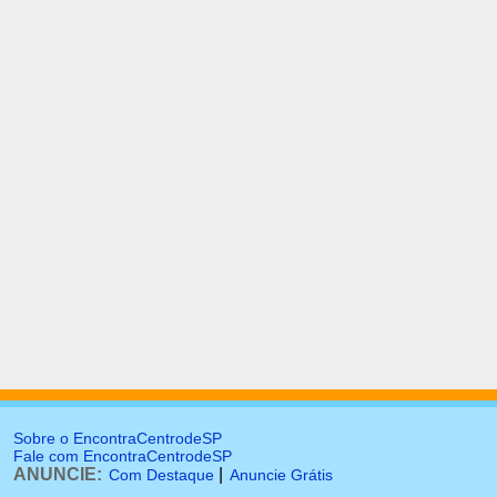
Sobre o EncontraCentrodeSP
Fale com EncontraCentrodeSP
ANUNCIE:
|
Com Destaque
Anuncie Grátis