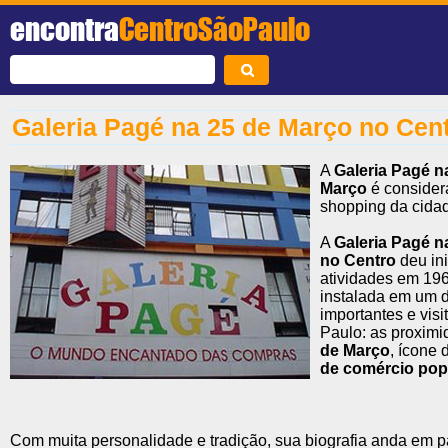
encontra
CentroSãoPaulo
Galeria Pagé na 25 de Março no Cen
A
Galeria Pagé n
Março
é consider
shopping da cida
A
Galeria Pagé n
no Centro
deu ini
atividades em 196
instalada em um 
importantes e vis
Paulo: as proxim
de Março
, ícone
de comércio popu
Com muita personalidade e tradição, sua biografia anda em p