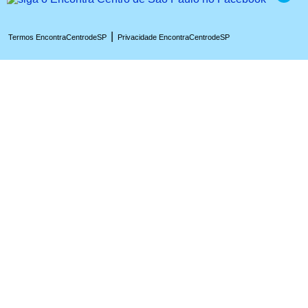
|
Termos EncontraCentrodeSP
Privacidade EncontraCentrodeSP