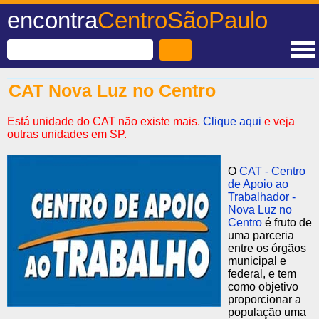
encontra
CentroSãoPaulo
CAT Nova Luz no Centro
Está unidade do CAT não existe mais.
Clique aqui
e veja
outras unidades em SP.
O
CAT - Centro
de Apoio ao
Trabalhador -
Nova Luz no
Centro
é fruto de
uma parceria
entre os órgãos
municipal e
federal, e tem
como objetivo
proporcionar a
população uma