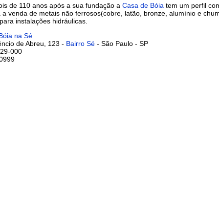
ois de 110 anos após a sua fundação a
Casa de Bóia
tem um perfil com
 a venda de metais não ferrosos(cobre, latão, bronze, alumínio e chu
para instalações hidráulicas.
Bóia na Sé
êncio de Abreu, 123 -
Bairro Sé
- São Paulo - SP
29-000
-0999