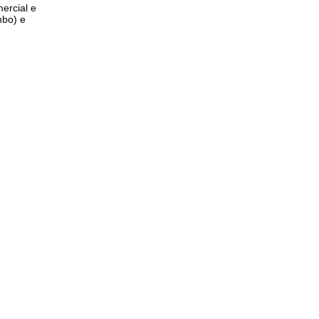
ercial e
mbo) e