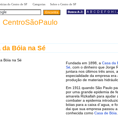
|
|
|
tícias do Centro de SP
Categorias
Sobre o Centro de SP
a
CentroSãoPaulo
 da Bóia na Sé
Fundada em 1898, a
Casa da 
Sé
, com o dinheiro que Jorge R
juntara nos últimos três anos, 
especialidade da empresa era 
produção de materiais hidráuli
Em 1911 quando São Paulo pa
por uma grande epidemia de f
amarela Rizkallah para ajudar 
combater a epidemia introduzi
bóias para a caixa d´agua, e foi
dai que sua empresa passou a
conhecida como
Casa de Bóia
.