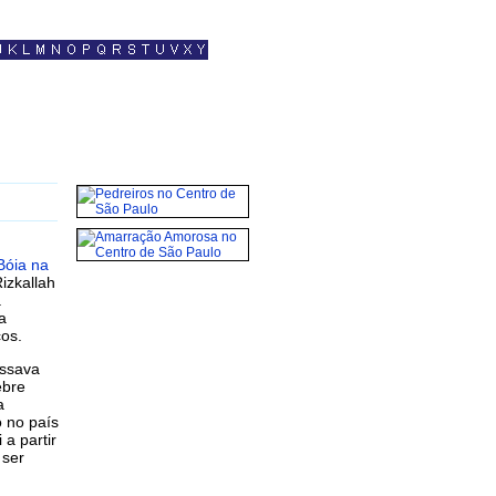
Bóia na
izkallah
a
a
cos.
ssava
ebre
a
o no país
 a partir
 ser